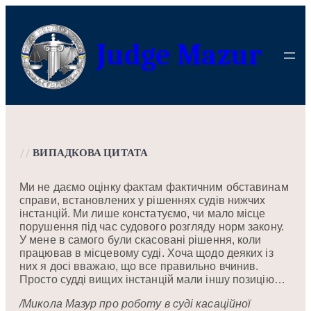
Перейти
до
Judge Mazur
вмісту
//
ВИПАДКОВА ЦИТАТА
Ми не даємо оцінку фактам фактичним обставинам
справи, встановлених у рішеннях судів нижчих
інстанцій. Ми лише констатуємо, чи мало місце
порушення під час судового розгляду норм закону.
У мене в самого були скасовані рішення, коли
працював в місцевому суді. Хоча щодо деяких із
них я досі вважаю, що все правильно вчинив.
Просто судді вищих інстанцій мали іншу позицію…
/Микола Мазур про роботу в суді касаційної