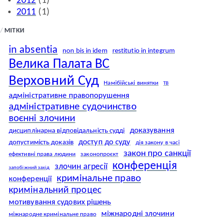
2012
(1)
2011
(1)
//
МІТКИ
in absentia
non bis in idem
restitutio in integrum
Велика Палата ВС
Верховний Суд
Намібійські винятки
ТВ
адміністративне правопорушення
адміністративне судочинство
воєнні злочини
доказування
дисциплінарна відповідальність судді
доступ до суду
допустимість доказів
дія закону в часі
закон про санкції
ефективні права людини
законопроєкт
конференція
злочин агресії
запобіжний захід
кримінальне право
конференції
кримінальний процес
мотивування судових рішень
міжнародні злочини
міжнародне кримінальне право