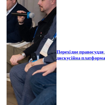
Перехідне правосуддя
дискусійна платфор