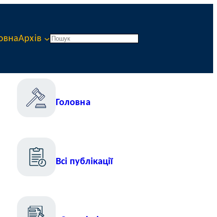
овна
Архів
Пошук
Головна
Всі публікації