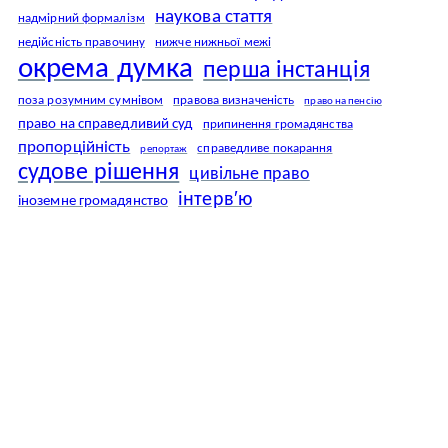
наукова стаття
надмірний формалізм
недійсність правочину
нижче нижньої межі
окрема думка
перша інстанція
поза розумним сумнівом
правова визначеність
право на пенсію
право на справедливий суд
припинення громадянства
пропорційність
справедливе покарання
репортаж
судове рішення
цивільне право
інтерв′ю
іноземне громадянство