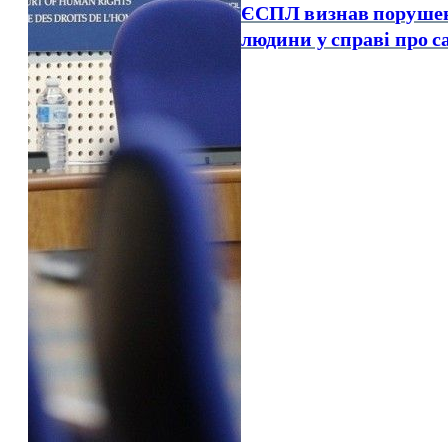
ЄСПЛ визнав порушення
людини у справі про с