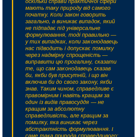
оскільки справи практичної сфери
мають таку природу від самого
початку. Коли закон говорить
загально, а виникає випадок, який
не підпадає під універсальне
формулювання, тоді правильно —
у тих випадках, коли законодавець
нас підводить і допускає помилку
через надмірну спрощеність —
виправити цю прогалину, сказати
те, що сам законодавець сказав
би, якби був присутній, і що він
включив би до свого закону, якби
знав. Таким чином, справедливе є
правомірним і навіть кращим за
один із видів правосуддя — не
кращим за абсолютну
справедливість, але кращим за
помилку, яка виникає через
абстрактність формулювання. І
саме така природа справедливого: