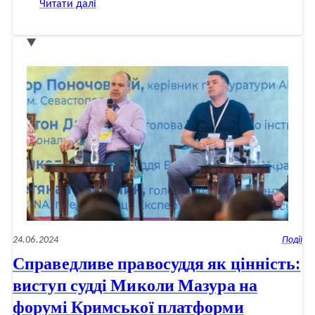
:
Читати далі
Мазур
М.
В.
Проєкт
закону
про
внесення
змін
до
КПК
України
щодо
провадження
in
absentia
(порівняльна
таблиця)
24.06.2024
Події
Справедливе правосуддя як цінність:
виступ судді Миколи Мазура на
форумі Кримської платформи