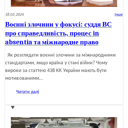
18.03.2024
Інше
Воєнні злочини у фокусі: суддя ВС
про справедливість, процес in
absentia та міжнародне право
Як розглядати воєнні злочини за міжнародними
стандартами, якщо країна у стані війни? Чому
вироки за статтею 438 КК України мають бути
мотивованими…
:
Читати далі
Воєнні
злочини
у
фокусі:
суддя
ВС