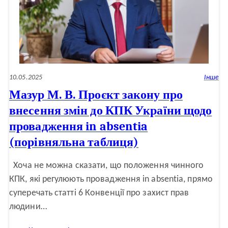
законодавчі
пропозиції
щодо
проваджень
in
absentia
10.05.2025
Інше
Мазур М. В. Проєкт закону про
внесення змін до КПК України щодо
провадження in absentia
(порівняльна таблиця)
Хоча не можна сказати, що положення чинного
КПК, які регулюють провадження in absentia, прямо
суперечать статті 6 Конвенції про захист прав
людини…