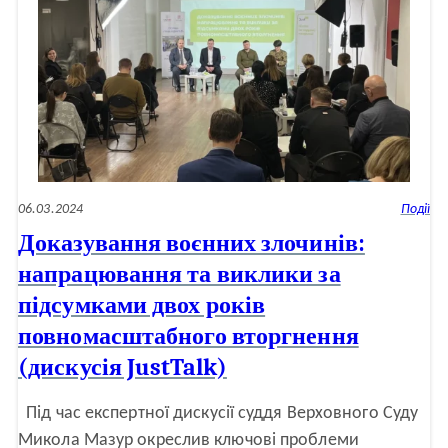
про
справедливість,
процес
in
absentia
та
міжнародне
право
06.03.2024
Події
Доказування воєнних злочинів:
напрацювання та виклики за
підсумками двох років
повномасштабного вторгнення
(дискусія JustTalk)
Під час експертної дискусії суддя Верховного Суду
Микола Мазур окреслив ключові проблеми