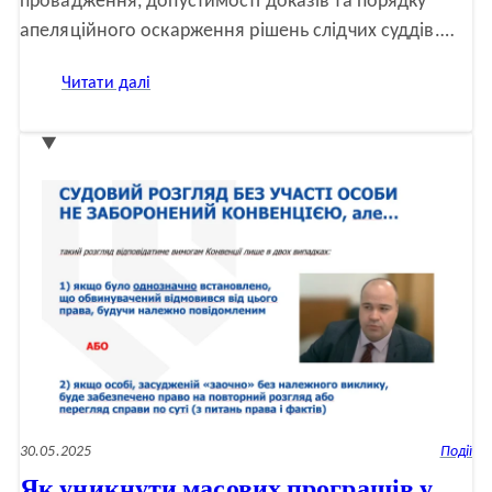
провадження, допустимості доказів та порядку
апеляційного оскарження рішень слідчих суддів.…
:
Читати далі
Подкаст
Верховного
Суду:
актуальні
питання
кримінального
процесу
30.05.2025
Події
Як уникнути масових програшів у