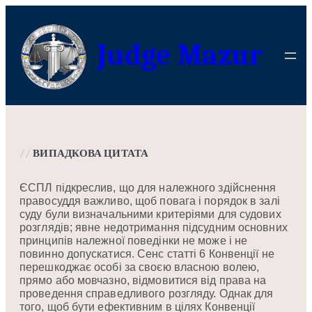
Перейти
до
Judge Mazur
вмісту
//
ВИПАДКОВА ЦИТАТА
ЄСПЛ підкреслив, що для належного здійснення
правосуддя важливо, щоб повага і порядок в залі
суду були визначальними критеріями для судових
розглядів; явне недотримання підсудним основних
принципів належної поведінки не може і не
повинно допускатися. Сенс статті 6 Конвенції не
перешкоджає особі за своєю власною волею,
прямо або мовчазно, відмовитися від права на
проведення справедливого розгляду. Однак для
того, щоб бути ефективним в цілях Конвенції