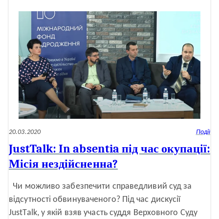
міжнародна
конференція
«Роль
судової
влади
у
подоланні
викликів
війни»
20.03.2020
Події
JustTalk: In absentia під час окупації:
Місія нездійсненна?
Чи можливо забезпечити справедливий суд за
відсутності обвинуваченого? Під час дискусії
JustTalk, у якій взяв участь суддя Верховного Суду