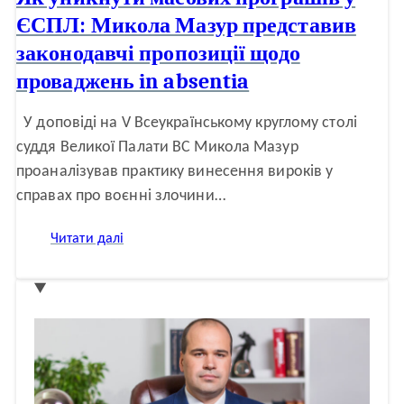
ЄСПЛ: Микола Мазур представив
законодавчі пропозиції щодо
проваджень in absentia
У доповіді на V Всеукраїнському круглому столі
суддя Великої Палати ВС Микола Мазур
проаналізував практику винесення вироків у
справах про воєнні злочини…
:
Читати далі
Як
уникнути
масових
програшів
у
ЄСПЛ:
Микола
Мазур
представив