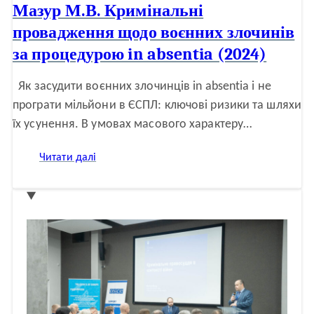
Мазур М.В. Кримінальні
провадження щодо воєнних злочинів
за процедурою in absentia (2024)
Як засудити воєнних злочинців in absentia і не
програти мільйони в ЄСПЛ: ключові ризики та шляхи
їх усунення. В умовах масового характеру…
:
Читати далі
Мазур
М.В.
Кримінальні
провадження
щодо
воєнних
злочинів
за
процедурою
in
absentia