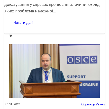
доказування у справах про воєнні злочини, серед
яких: проблема належної…
:
Читати далі
Доказування
воєнних
злочинів:
напрацювання
та
виклики
за
підсумками
двох
років
повномасштабного
вторгнення
(дискусія
JustTalk)
31.01.2024
Наукові роботи