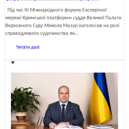
Під час ІІІ Міжнародного форуму Експертної
мережі Кримської платформи суддя Великої Палати
Верховного Суду Микола Мазур наголосив на ролі
справедливого судочинства як…
:
Читати далі
Справедливе
правосуддя
як
цінність:
виступ
судді
Миколи
Мазура
на
форумі
Кримської
платформи