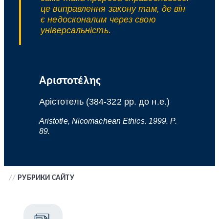
це виправлення закону там, де він
є недосконалим через свою
універсальність.
Αριστοτέλης
Арістотель (384-322 рр. до н.е.)
Aristotle, Nicomachean Ethics. 1999. P.
89.
//
РУБРИКИ САЙТУ