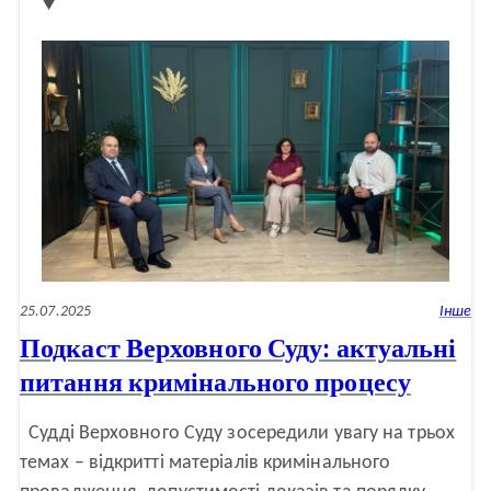
як
фундамент
відновлення
прав
людини
–
дискусійна
платформа
УГСПЛ
25.07.2025
Інше
Подкаст Верховного Суду: актуальні
питання кримінального процесу
Судді Верховного Суду зосередили увагу на трьох
темах – відкритті матеріалів кримінального