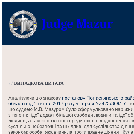
Перейти
до
Judge Mazur
вмісту
//
ВИПАДКОВА ЦИТАТА
Аналізуючи цю знакову
постанову Попаснянського райо
області від 5 квітня 2017 року у справі № 423/369/17
, п
що суддею М.В. Мазуром було сформульовано наріжний
зіткнення ідеї дедалі більшої свободи людини та ідеї
людини, а також «золотої середини» співвідношення сво
суспільно небезпечні та шкідливі для суспільства діян
законом; особа, яка вчинила протиправне діяння і бу