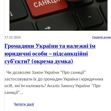
надмірний
формалізм
(окрема
думка)
17.12.2024
Окремі думк
Громадяни України та належні їм
юридичні особи – підсанкційні
суб’єкти? (окрема думка)
Чи дозволяє Закон України “Про санкції”
застосовувати їх до громадян України і юридичних
осіб, які їм належать? Аналіз Закону України “Про
санкції”…
:
Читати далі
Громадяни