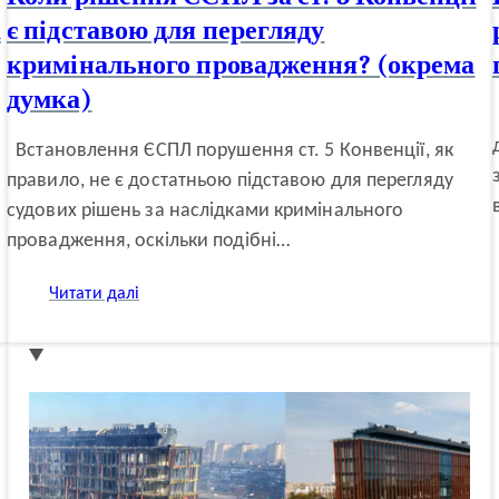
а
є підставою для перегляду
кримінального провадження? (окрема
думка)
Встановлення ЄСПЛ порушення ст. 5 Конвенції, як
правило, не є достатньою підставою для перегляду
судових рішень за наслідками кримінального
провадження, оскільки подібні…
:
Читати далі
Коли
рішення
ЄСПЛ
за
ст.
5
Конвенції
є
підставою