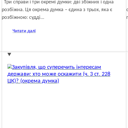
Три справи і три окремі думки: дві збіжних і одна
розбіжна. Ця окрема думка – єдина з трьох, яка є
розбіжною: судді…
:
Читати далі
Санкції
проти
іноземців
і
строки
звернення
до
суду:
перша
окрема
думка
(розбіжна)