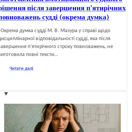
рішення після завершення п’ятирічних
повноважень судді (окрема думка)
Окрема думка судді М. В. Мазура у справі щодо
дисциплінарної відповідальності судді, яка після
завершення п’ятирічного строку повноважень, не
виготовила повні тексти…
:
Читати далі
Виготовлення
вмотивованого
судового
рішення
після
завершення
п’ятирічних
повноважень
судді
(окрема
думка)