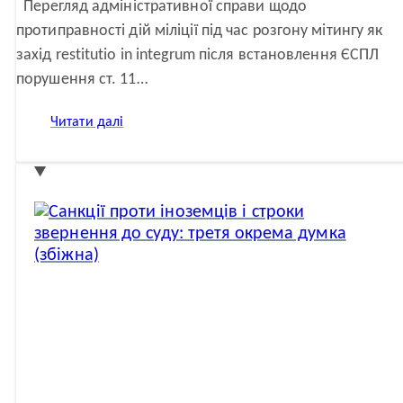
Перегляд адміністративної справи щодо
протиправності дій міліції під час розгону мітингу як
захід restitutio in integrum після встановлення ЄСПЛ
порушення ст. 11…
:
Читати далі
Свобода
мирних
зібрань:
як
виконати
рішення
рішення
ЄСПЛ?
(окрема
думка)