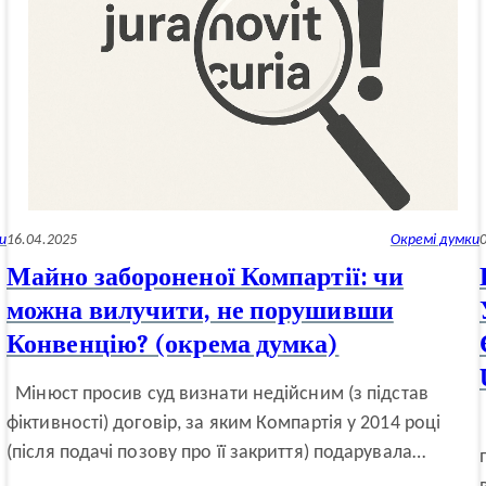
и
16.04.2025
Окремі думки
Майно забороненої Компартії: чи
можна вилучити, не порушивши
Конвенцію? (окрема думка)
Мінюст просив суд визнати недійсним (з підстав
фіктивності) договір, за яким Компартія у 2014 році
а
(після подачі позову про її закриття) подарувала…