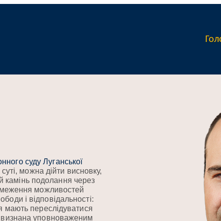
Гол
нного суду Луганської
о суті, можна дійти висновку,
 камінь подолання через
 обмеження можливостей
боди і відповідальності:
ня мають переслідуватися
ла визнана уповноваженим