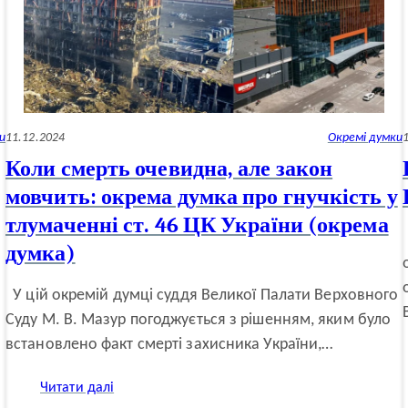
для
перегляду
кримінального
провадження?
(окрема
думка)
и
11.12.2024
Окремі думки
Коли смерть очевидна, але закон
мовчить: окрема думка про гнучкість у
тлумаченні ст. 46 ЦК України (окрема
думка)
У цій окремій думці суддя Великої Палати Верховного
Суду М. В. Мазур погоджується з рішенням, яким було
встановлено факт смерті захисника України,…
:
Читати далі
Коли