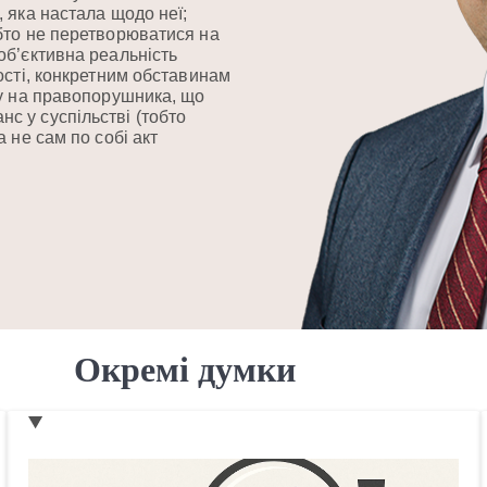
 яка настала щодо неї;
бто не перетворюватися на
об’єктивна реальність
ості, конкретним обставинам
ву на правопорушника, що
 у суспільстві (тобто
 не сам по собі акт
Окремі думки