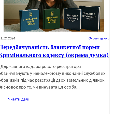
11.12.2024
Окремі думки
Передбачуваність бланкетної норми
Кримінального кодексу (окрема думка)
Державного кадарстрового реєстратора
обвинувачують у неналежному виконанні службових
обов`язків під час реєстрації двох земельних ділянок.
Висновок про те, чи винувата ця особа…
:
Читати далі
Передбачуваність
бланкетної
норми