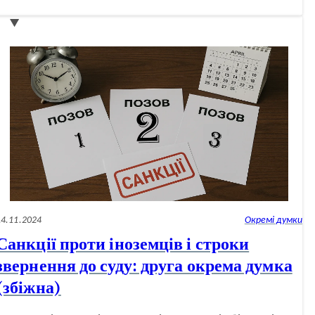
Кримінального
кодексу
(окрема
думка)
14.11.2024
Окремі думки
Санкції проти іноземців і строки
звернення до суду: друга окрема думка
(збіжна)