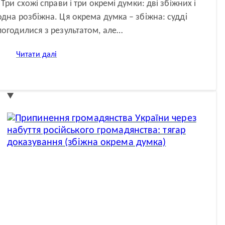
Три схожі справи і три окремі думки: дві збіжних і
одна розбіжна. Ця окрема думка – збіжна: судді
погодилися з результатом, але…
:
Читати далі
Санкції
проти
іноземців
і
строки
звернення
до
суду:
друга
окрема
думка
(збіжна)