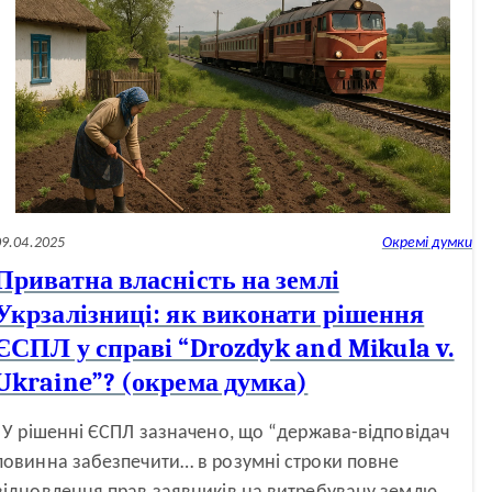
09.04.2025
Окремі думки
Приватна власність на землі
Укрзалізниці: як виконати рішення
ЄСПЛ у справі “Drozdyk and Mikula v.
Ukraine”? (окрема думка)
У рішенні ЄСПЛ зазначено, що “держава-відповідач
повинна забезпечити… в розумні строки повне