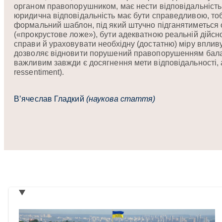
органом правопорушником, має нести відповідальність,
юридична відповідальність має бути справедливою, то
формальний шаблон, під який штучно підганятиметься 
(«прокрустове ложе»), бути адекватною реальній дійсн
справи й ураховувати необхідну (достатню) міру впли
дозволяє відновити порушений правопорушенням баланс
важливим завжди є досягнення мети відповідальності, а
ressentiment).
В’ячеслав Гладкий
(наукова стаття)