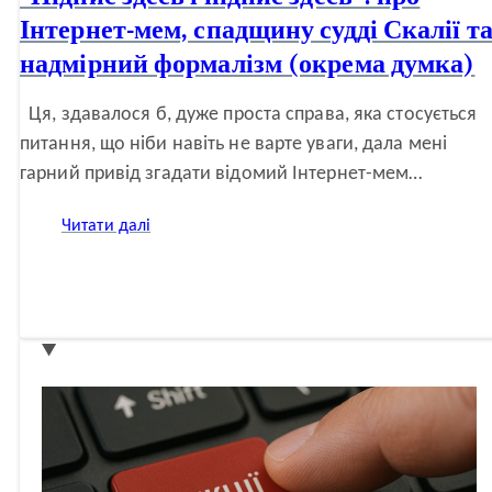
Інтернет-мем, спадщину судді Скалії т
надмірний формалізм (окрема думка)
Ця, здавалося б, дуже проста справа, яка стосується
питання, що ніби навіть не варте уваги, дала мені
гарний привід згадати відомий Інтернет-мем…
:
Читати далі
“Підпис
здесь
і
підпис
здесь”:
про
Інтернет-
мем,
спадщину
судді
Скалії
та