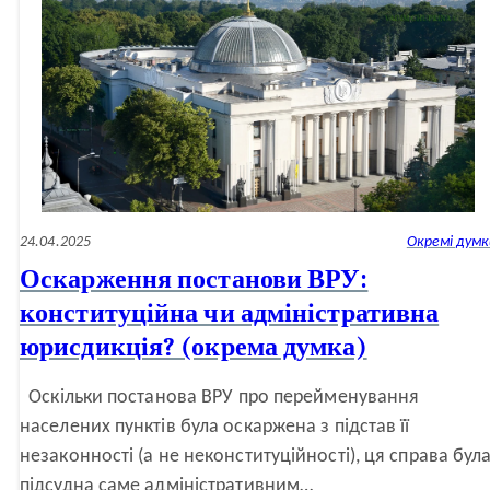
24.04.2025
Окремі думк
Оскарження постанови ВРУ:
конституційна чи адміністративна
юрисдикція? (окрема думка)
Оскільки постанова ВРУ про перейменування
населених пунктів була оскаржена з підстав її
незаконності (а не неконституційності), ця справа бул
підсудна саме адміністративним…