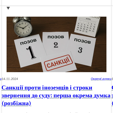
смерть
очевидна,
але
закон
мовчить:
окрема
думка
про
гнучкість
у
тлумаченні
ст.
46
ЦК
України
(окрема
и
14.11.2024
Окремі думки
думка)
Санкції проти іноземців і строки
звернення до суду: перша окрема думка
(розбіжна)