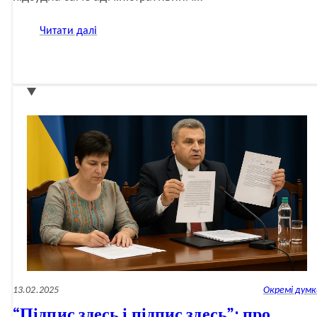
:
Читати далі
Оскарження
постанови
ВРУ:
конституційна
чи
адміністративна
юрисдикція?
(окрема
думка)
13.02.2025
Окремі думк
“Підпис здесь і підпис здесь”: про