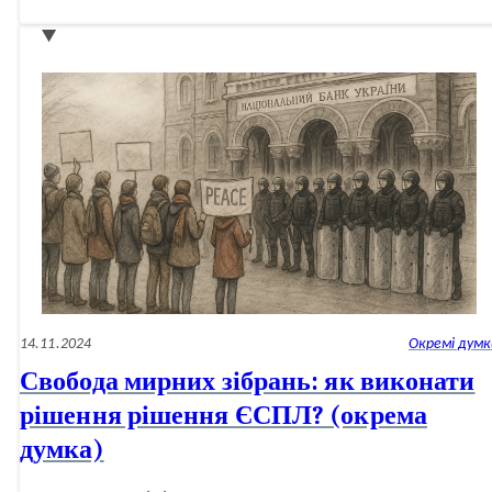
України
та
належні
їм
юридичні
особи
–
підсанкційні
суб’єкти?
(окрема
думка)
14.11.2024
Окремі думк
Свобода мирних зібрань: як виконати
рішення рішення ЄСПЛ? (окрема
думка)