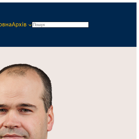
овна
Архів
Пошук