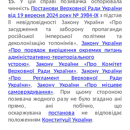
15.
У цій справі позивачка оспорювала
чинність
Постанови Верховної Ради України
від 19 вересня 2024 року № 3984-ІХ
з підстав
її невідповідності Закону України «Про
засудження та заборону пропаганди
російської імперської політики та
деколонізацію топонімів»,
Закону України
«Про порядок вирішення окремих питань
адміністративно-територіального
устрою»
,
Закону України «Про Комітет
Верховної Ради України»
,
Закону України
«Про Регламент Верховної Ради
України»
,
Закону України «Про місцеве
самоврядування»
. При цьому стороною
позивача жодного разу не було згадано ані
прямо, ані побічно, що
оскаржувана
постанова
не відповідає
положенням
Конституції України
.