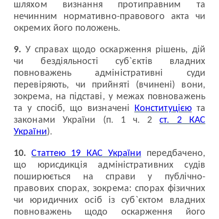
шляхом визнання протиправним та
нечинним нормативно-правового акта чи
окремих його положень.
9.
У справах щодо оскарження рішень, дій
чи бездіяльності суб`єктів владних
повноважень адміністративні суди
перевіряють, чи прийняті (вчинені) вони,
зокрема, на підставі, у межах повноважень
та у спосіб, що визначені
Конституцією
та
законами України (п. 1 ч. 2
ст. 2 КАС
України
).
10.
Статтею 19 КАС України
передбачено,
що юрисдикція адміністративних судів
поширюється на справи у публічно-
правових спорах, зокрема: спорах фізичних
чи юридичних осіб із суб`єктом владних
повноважень щодо оскарження його