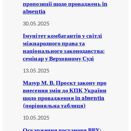
пропозиції щодо проваджень in
absentia
30.05.2025
Імунітет комбатантів у світлі
міжнародного права та
національного законодавства:
семінар у Верховному Суді
13.05.2025
Мазур М. В. Проєкт закону про
внесення змін до КПК України
щодо провадження in absentia
(порівняльна таблиця)
10.05.2025
Оскарження постанови ВРУ: