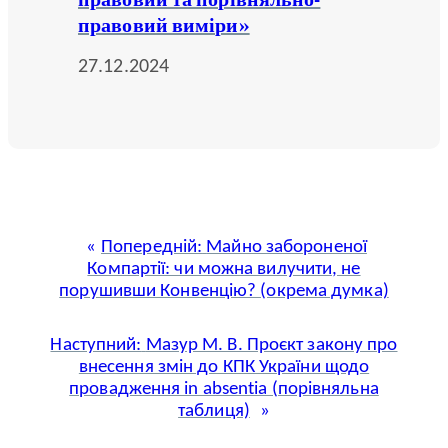
правовий виміри»
27.12.2024
Попередній:
Майно забороненої
Компартії: чи можна вилучити, не
порушивши Конвенцію? (окрема думка)
Наступний:
Мазур М. В. Проєкт закону про
внесення змін до КПК України щодо
провадження in absentia (порівняльна
таблиця)