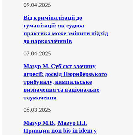
09.04.2025
Від криміналізації до
гуманізації: як судова
практика може змінити підхід
до наркозлочинів
07.04.2025
Мазур М. Суб’єкт злочину
агресії: досвід Нюрнберзького
трибуналу, кампальське
визначення та національне
тлумачення
06.03.2025
Мазур М.В., Мазур Н.І.
Принцип non bis in idem у