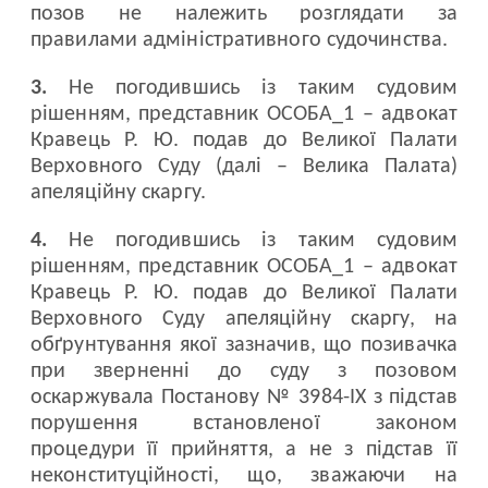
позов не належить розглядати за
правилами адміністративного судочинства.
3.
Не погодившись із таким судовим
рішенням, представник ОСОБА_1 – адвокат
Кравець Р. Ю. подав до Великої Палати
Верховного Суду (далі – Велика Палата)
апеляційну скаргу.
4.
Не погодившись із таким судовим
рішенням, представник ОСОБА_1 – адвокат
Кравець Р. Ю. подав до Великої Палати
Верховного Суду апеляційну скаргу, на
обґрунтування якої зазначив, що позивачка
при зверненні до суду з позовом
оскаржувала Постанову № 3984-ІХ з підстав
порушення встановленої законом
процедури її прийняття, а не з підстав її
неконституційності, що, зважаючи на