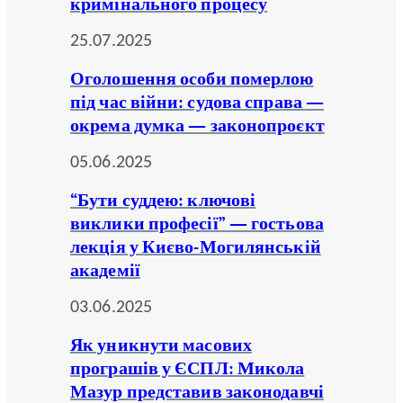
кримінального процесу
25.07.2025
Оголошення особи померлою
під час війни: судова справа —
окрема думка — законопроєкт
05.06.2025
“Бути суддею: ключові
виклики професії” — гостьова
лекція у Києво-Могилянській
академії
03.06.2025
Як уникнути масових
програшів у ЄСПЛ: Микола
Мазур представив законодавчі