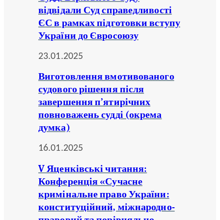
відвідали Суд справедливості
ЄС в рамках підготовки вступу
України до Євросоюзу
23.01.2025
Виготовлення вмотивованого
судового рішення після
завершення п’ятирічних
повноважень судді (окрема
думка)
16.01.2025
V Яценківські читання:
Конференція «Сучасне
кримінальне право України:
конституційний, міжнародно-
правовий та порівняльно-