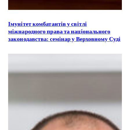
Імунітет комбатантів у світлі
міжнародного права та національного
законодавства: семінар у Верховному Суді