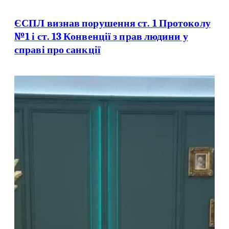
ЄСПЛ визнав порушення ст. 1 Протоколу
№1 і ст. 13 Конвенції з прав людини у
справі про санкції