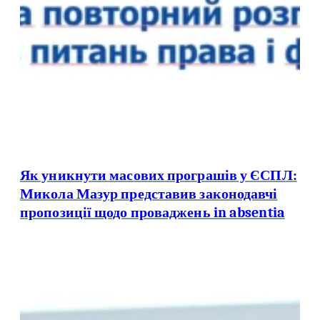
Як уникнути масових програшів у ЄСПЛ:
Микола Мазур представив законодавчі
пропозиції щодо проваджень in absentia