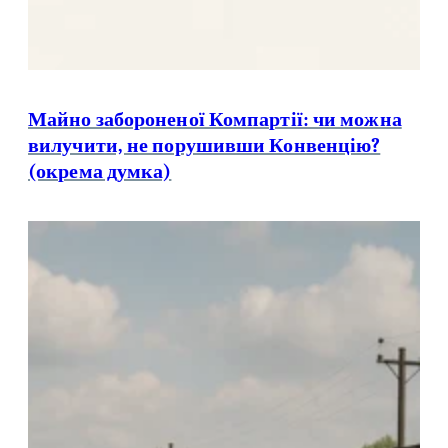
Майно забороненої Компартії: чи можна
вилучити, не порушивши Конвенцію?
(окрема думка)