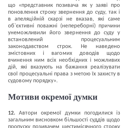
що «представник позивача як у заяві про
поновлення строку звернення до суду, так і
в апеляційній скарзі не вказав, які саме
об`єктивні поважні (непереборні) причини
унеможливили його звернення до суду у
встановлений процесуальним
законодавством строк. Не наведено
змістовних і вагомих доводів щодо
вчинення ним всіх необхідних і можливих
дій, які вказують на бажання реалізувати
свої процесуальні права з метою їх захисту в
судовому порядку».
Мотиви окремої думки
12.
Автори окремої думки погодилися із
загальним висновком більшості суддів щодо
пропуску позивачем шестимісячного строку