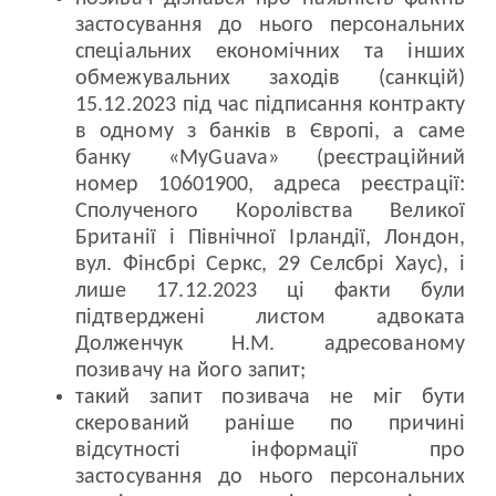
застосування до нього персональних
спеціальних економічних та інших
обмежувальних заходів (санкцій)
15.12.2023 під час підписання контракту
в одному з банків в Європі, а саме
банку «MyGuava» (реєстраційний
номер 10601900, адреса реєстрації:
Сполученого Королівства Великої
Британії і Північної Ірландії, Лондон,
вул. Фінсбрі Серкс, 29 Селсбрі Хаус), і
лише 17.12.2023 ці факти були
підтверджені листом адвоката
Долженчук Н.М. адресованому
позивачу на його запит;
такий запит позивача не міг бути
скерований раніше по причині
відсутності інформації про
застосування до нього персональних