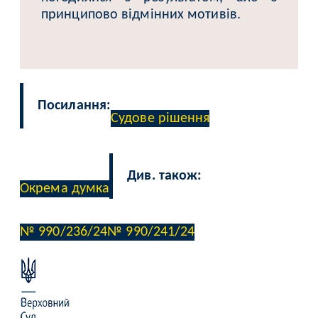
принципово відмінних мотивів.
Посилання:
Судове рішення
Див. також:
Окрема думка
№ 990/236/24
№ 990/241/24