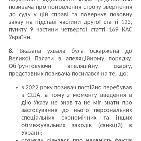
позивача про поновлення строку звернення
до суду у цій справі та повернув позовну
заяву на підставі частини другої статті 123,
пункту 9 частини четвертої статті 169 КАС
України.
8.
Вказана ухвала була оскаржена до
Великої Палати в апеляційному порядку.
Обґрунтовуючи апеляційну скаргу,
представник позивача посилався на те, що:
з 2022 року позивач постійно перебував
в США, а тому з моменту введення в
дію Указу не знав та не міг знати про
застосування до нього персональних
спеціальних економічних та інших
обмежувальних заходів (санкцій) в
Україні;
позивач дізнався про наявність фактів