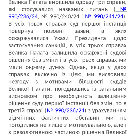
Велика Палата вирішила одразу три справи,
які стосувалися названих питань (
№
990/236/24
, № 990/240/24 і
№ 990/241/24
).
В усіх трьох справах суд першої інстанції
повернув позовні заяви, в яких
оскаржувалися Укази Президента щодо
застосування санкцій, в усіх трьох справах
Велика Палата залишила оскаржені судові
рішення без зміни і в усіх трьох справах ми
мали окрему думку. Однак, якщо у двох
справах, включно із цією, ми висловили
незгоду з мотивами більшості суддів
Великої Палати, погодившись із загальним
висновком про необхідність залишення
рішення суду першої інстанції без змін, то в
третій справі (
№ 990/236/24
) з урахуванням
відмінних фактичних обставин ми не
погодилися не лише з мотивувальною, але і
з резолютивною частиною рішення Великої