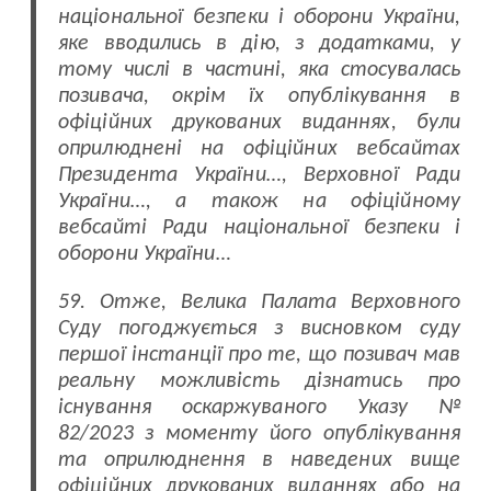
національної безпеки і оборони України,
яке вводились в дію, з додатками, у
тому числі в частині, яка стосувалась
позивача, окрім їх опублікування в
офіційних друкованих виданнях, були
оприлюднені на офіційних вебсайтах
Президента України…, Верховної Ради
України…, а також на офіційному
вебсайті Ради національної безпеки і
оборони України…
59. Отже, Велика Палата Верховного
Суду погоджується з висновком суду
першої інстанції про те, що позивач мав
реальну можливість дізнатись про
існування оскаржуваного Указу №
82/2023 з моменту його опублікування
та оприлюднення в наведених вище
офіційних друкованих виданнях або на