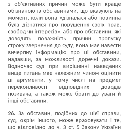
з об’єктивних причин може бути краще
обізнаною із обставинами, що вказують на
момент, коли вона «дізналася або повинна
була дізнатися про порушення своїх прав,
свобод чи інтересів», або про обставини, які
доводять поважність причин пропуску
строку звернення до суду, вона має навести
вичерпну інформацію про ці обставини,
надавши, за можливості доречні докази.
Водночас суд при вирішенні наведених
вище питань має належним чином оцінити
ці аргументи, у тому числі на предмет
переконливості відповідних доводів
позивача, а також може брати до уваги й
інші обставини.
26.
За обставин, подібних до цієї справи,
суд, окрім іншого, може враховувати і те,
що відповідно до ч. 3 ст. 5 Закону України