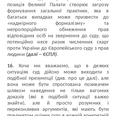
позиція Великої Палати створює загрозу
формування загальної практики, яка в
багатьох випадках може призвести до
«надмірного формалізму» та
непропорційного обмеження прав
відповідних осіб на звернення до суду, що
потенційно несе ризик численних скарг
проти України до Європейського суду з прав
людини
(далі – ЄСПЛ)
.
16.
Хоча ми вважаємо, що в деяких
ситуаціях суд дійсно може виходити з
подібної презумпції (див. про це далі), але
вона може бути спростована позивачем
шляхом наведення не тільки вагомих
доказів (які в подібній ситуації важко
знайти), але й просто розумних і
переконливих аргументів, які мають бути
предметом оцінки суду в кожній конкретній