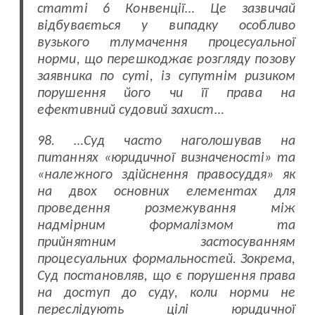
статті 6 Конвенції… Це зазвичай
відбувається у випадку особливо
вузького тлумачення процесуальної
норми, що перешкоджає розгляду позову
заявника по суті, із супутнім ризиком
порушення його чи її права на
ефективний судовий захист…
98. …Суд
часто наголошував на
питаннях «юридичної визначеності» та
«належного здійснення правосуддя» як
на двох основних елементах для
проведення розмежування між
надмірним формалізмом та
прийнятним застосуванням
процесуальних формальностей. Зокрема,
Суд постановляв, що є порушення права
на доступ до суду, коли норми не
переслідують цілі юридичної