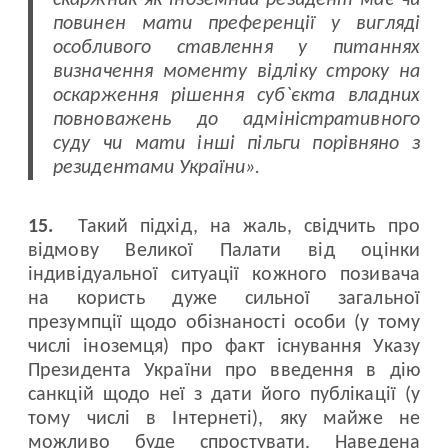
скаржник як іноземний резидент має чи
повинен мати преференції у вигляді
особливого ставлення у питаннях
визначення моменту відліку строку на
оскарження рішення суб`єкта владних
повноважень до адміністративного
суду чи мати інші пільги порівняно з
резидентами України».
15.
Такий підхід, на жаль, свідчить про
відмову Великої Палати від оцінки
індивідуальної ситуації кожного позивача
на користь дуже сильної загальної
презумпції щодо обізнаності особи (у тому
числі іноземця) про факт існування Указу
Президента України про введення в дію
санкцій щодо неї з дати його публікації (у
тому числі в Інтернеті), яку майже не
можливо буде спростувати. Наведена