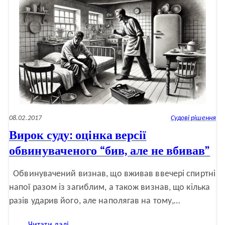
виклики
за
підсумками
двох
років
повномасштабного
вторгнення
(дискусія
JustTalk)
08.02.2017
Судові рішення
Вирок суду: оцінка версії
обвинуваченого “бив, але не вбивав”
Обвинувачений визнав, що вживав ввечері спиртні
напої разом із загиблим, а також визнав, що кілька
разів ударив його, але наполягав на тому,…
: