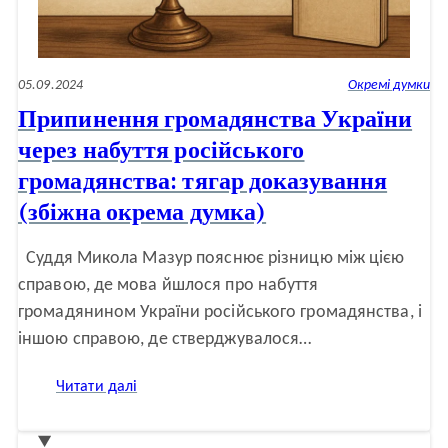
05.09.2024
Окремі думки
Припинення громадянства України
через набуття російського
громадянства: тягар доказування
(збіжна окрема думка)
Суддя Микола Мазур пояснює різницю між цією
справою, де мова йшлося про набуття
громадянином України російського громадянства, і
іншою справою, де стверджувалося…
:
Читати далі
Припинення
громадянства
України