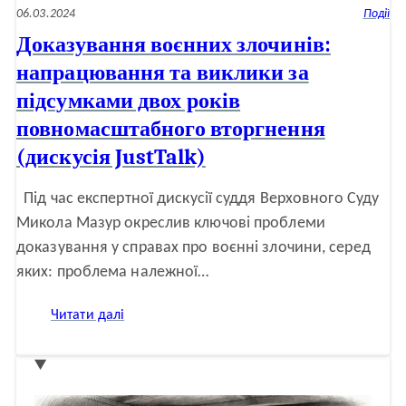
06.03.2024
Події
Доказування воєнних злочинів:
напрацювання та виклики за
підсумками двох років
повномасштабного вторгнення
(дискусія JustTalk)
Під час експертної дискусії суддя Верховного Суду
Микола Мазур окреслив ключові проблеми
доказування у справах про воєнні злочини, серед
яких: проблема належної…
:
Читати далі
Доказування
воєнних
злочинів:
напрацювання
та