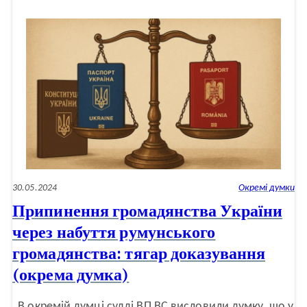
через
набуття
російського
громадянства:
тягар
доказування
(збіжна
окрема
думка)
30.05.2024
Окремі думки
Припинення громадянства України
через набуття румунського
громадянства: тягар доказування
(окрема думка)
В окремій думці судді ВП ВС висловили думку, що у