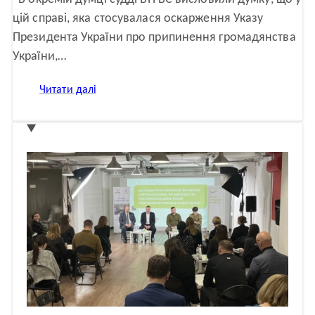
цій справі, яка стосувалася оскарження Указу
Президента України про припинення громадянства
України,…
:
Читати далі
Припинення
громадянства
України
через
набуття
румунського
громадянства:
тягар
доказування
(окрема
думка)