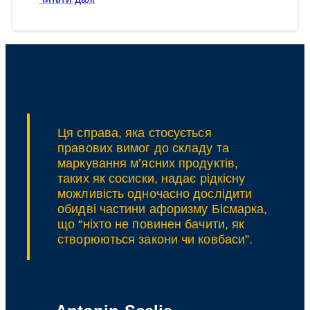
Читати далі
Вирок
суду:
оцінка
версії
обвинуваченого
“бив,
але
не
вбивав”
Ця справа, яка стосується
правових вимог до складу та
маркування м’ясних продуктів,
таких як сосиски, надає рідкісну
можливість одночасно дослідити
обидві частини афоризму Бісмарка,
що “ніхто не повинен бачити, як
створюються закони чи ковбаси”.