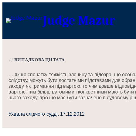
Перейти
до
Judge Mazur
вмісту
//
ВИПАДКОВА ЦИТАТА
… якщо спочатку тяжкість злочину та підозра, що особ
слідству, можуть бути достатніми підставами для обран
заходу, як тримання під вартою, то чим довше відповід
вартою, тим більш вагомими і конкретними мають бути
цього заходу, про що має бути зазначено в судовому рі
Ухвала слідчого судді, 17.12.2012