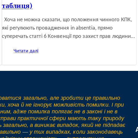
таблиця)
Хоча не можна сказати, що положення чинного КПК,
які регулюють провадження in absentia, прямо
суперечать статті 6 Конвенції про захист прав людини…
:
Читати далі
Мазур
М.
В.
Проєкт
закону
про
внесення
люватися загально, але зробити це правильно
змін
до
, хоча й не ігнорує можливість помилки. І при
КПК
им, адже помилка полягає не в законі і не в
України
ки справи практичної сфери мають таку природу
щодо
 загально, а виникає випадок, який не підпадає
провадження
авильно — у тих випадках, коли законодавець
in