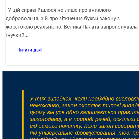
У цій справі йшлося не лише про зниклого
добровольця, а й про зіткнення букви закону з
жорстокою реальністю. Велика Палата запропонувала
гнучкий…
:
Читати далі
Оголошення
особи
померлою
під
час
війни:
судова
справа
У тих випадках, коли необхідно вислов
—
неможливо, закон охоплює типові випадки
окрема
цьому він усе одно залишається правильн
думка
законодавці, а в природі речей, оскіль
—
від самого початку. Коли закон говорить
законопроєкт
під універсальне формулювання, тоді пр