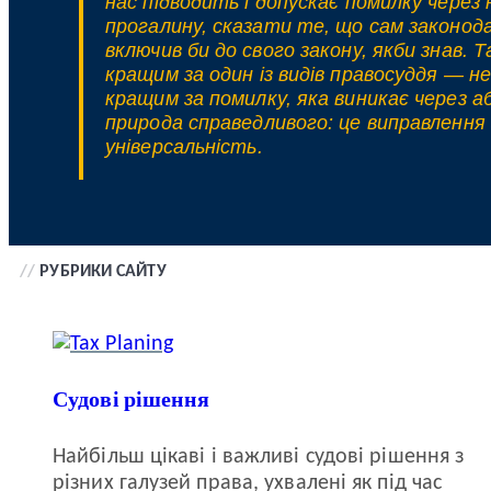
нас підводить і допускає помилку чере
прогалину, сказати те, що сам законодав
включив би до свого закону, якби знав. 
кращим за один із видів правосуддя — н
кращим за помилку, яка виникає через 
природа справедливого: це виправлення 
універсальність.
//
РУБРИКИ САЙТУ
Судові рішення
Найбільш цікаві і важливі судові рішення з
різних галузей права, ухвалені як під час