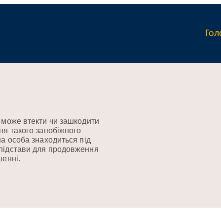
Гол
а може втекти чи зашкодити
ня такого запобіжного
на особа знаходиться під
 підстави для продовження
шенні.