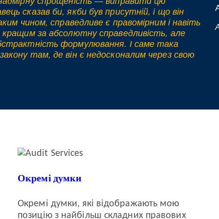
з надмірну спрощеність — виправити цю
absentia
(порівняльна
ець сказав би, якби був присутній, і що він
таблиця)
Таким чином, справедливе є правомірним і навіть
A
е кращим за абсолютну справедливість, але
абстрактність формулювання. І саме така
закону там, де він є недосконалим через свою
Окремі думки
Окремі думки, які відображають мою
позицію з найбільш складних правових