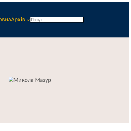
овна
Архів
Пошук