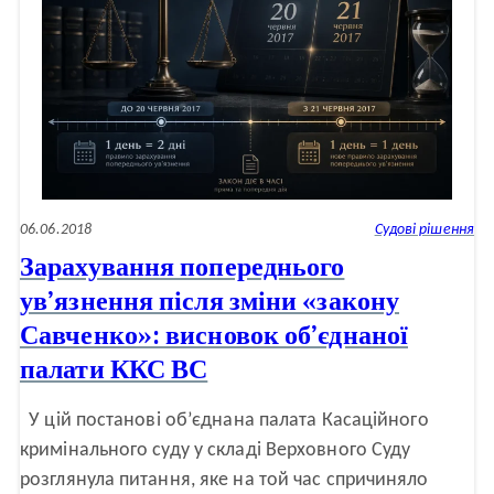
ЄСПЛ:
чому
«закон
Савченко»
не
має
ультраактивної
сили
(окрема
думка)
06.06.2018
Судові рішення
Зарахування попереднього
ув’язнення після зміни «закону
Савченко»: висновок об’єднаної
палати ККС ВС
У цій постанові об’єднана палата Касаційного
кримінального суду у складі Верховного Суду
розглянула питання, яке на той час спричиняло