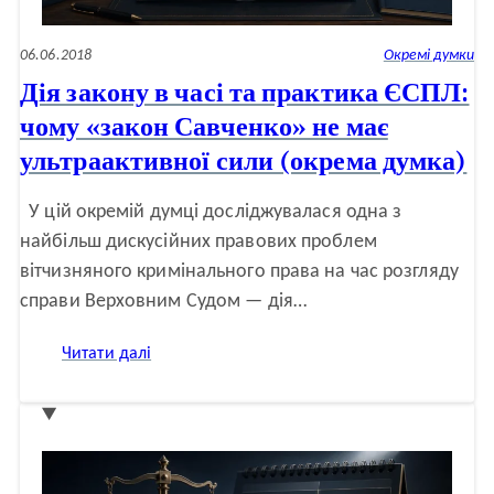
06.06.2018
Окремі думки
Дія закону в часі та практика ЄСПЛ:
чому «закон Савченко» не має
ультраактивної сили (окрема думка)
У цій окремій думці досліджувалася одна з
найбільш дискусійних правових проблем
вітчизняного кримінального права на час розгляду
справи Верховним Судом — дія…
:
Читати далі
Дія
закону
в
часі
та
практика