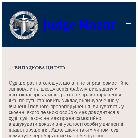
Перейти
до
Judge Mazur
вмісту
//
ВИПАДКОВА ЦИТАТА
Суд ще раз наголошує, що він не вправі самостійно
змінювати на шкоду особі фабулу, викладену у
протоколі про адміністративне правопорушення,
яка, по суті, становить виклад обвинувачення у
вчиненні певного правопорушення, винуватість у
скоєнні якого певною особою має доводитися в
суді; суд також не має права самостійно
відшукувати докази винуватості особи у вчиненні
правопорушення. Адже діючи таким чином, суд
неминуче перебиратиме на себе функції