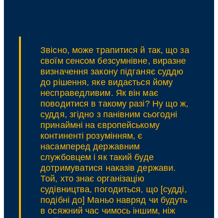
збройних
формувань
імунітет
комбатанта
протягом
2014-
Звісно, може трапитися й так, що за
2022
своїм сенсом безсумнівне, виразне
років?
визначення закону підганяє суддю
(Окрема
до рішення, яке видається йому
думка
несправедливим. Як він має
суддів
поводитися в такому разі? Ну що ж,
ВП
суддя, згідно з панівним сьогодні
ВС)
принаймні на європейському
континенті розумінням, є
насамперед державним
службовцем і як такий буде
дотримуватися наказів держави.
Той, хто знає організацію
судівництва, погодиться, що [судді,
подібні до]
Маньо
навряд чи будуть
в осяжний час чимось іншим, ніж