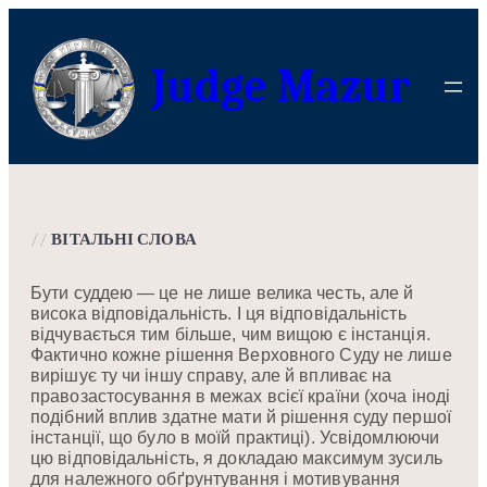
Перейти
до
Judge Mazur
вмісту
//
ВІТАЛЬНІ СЛОВА
Бути суддею — це не лише велика честь, але й
висока відповідальність. І ця відповідальність
відчувається тим більше, чим вищою є інстанція.
Фактично кожне рішення Верховного Суду не лише
вирішує ту чи іншу справу, але й впливає на
правозастосування в межах всієї країни (хоча іноді
подібний вплив здатне мати й рішення суду першої
інстанції, що було в моїй практиці). Усвідомлюючи
цю відповідальність, я докладаю максимум зусиль
для належного обґрунтування і мотивування