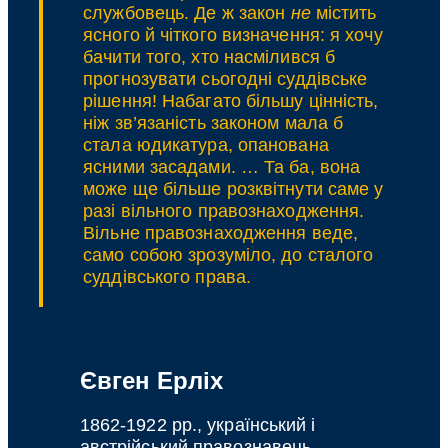
службовець. Де ж закон
не
містить
ясного й чіткого визначення: я хочу
бачити того, хто насмілився б
прогнозувати сьогодні суддівське
рішення! Набагато більшу цінність,
ніж зв’язаність законом мала б
стала юдикатура, опанована
ясними засадами. … Та ба, вона
може ще більше розквітнути саме у
разі вільного правознаходження.
Вільне правознаходження веде,
само собою зрозуміло, до сталого
суддівського права.
Євген Ерліх
1862-1922 рр., український і
австрійський правознавець,