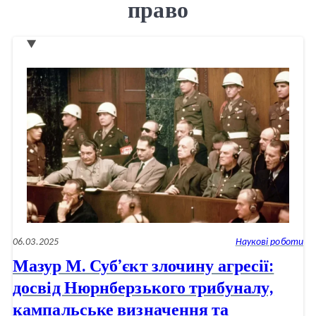
право
06.03.2025
Наукові роботи
Мазур М. Суб’єкт злочину агресії:
досвід Нюрнберзького трибуналу,
кампальське визначення та