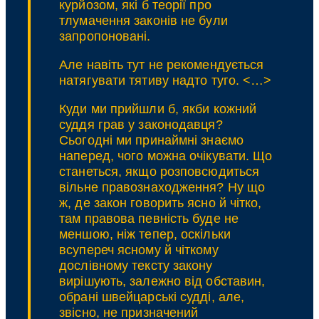
курйозом, які б теорії про
тлумачення законів не були
запропоновані.
Але навіть тут не рекомендується
натягувати тятиву надто туго. <…>
Куди ми прийшли б, якби кожний
суддя грав у законодавця?
Сьогодні ми принаймні знаємо
наперед, чого можна очікувати. Що
станеться, якщо розповсюдиться
вільне правознаходження? Ну що
ж, де закон говорить ясно й чітко,
там правова певність буде не
меншою, ніж тепер, оскільки
всупереч ясному й чіткому
дослівному тексту закону
вирішують, залежно від обставин,
обрані швейцарські судді, але,
звісно, не призначений