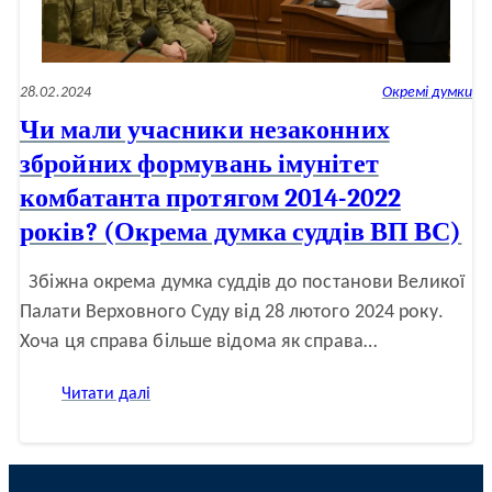
28.02.2024
Окремі думки
Чи мали учасники незаконних
збройних формувань імунітет
комбатанта протягом 2014-2022
років? (Окрема думка суддів ВП ВС)
Збіжна окрема думка суддів до постанови Великої
Палати Верховного Суду від 28 лютого 2024 року.
Хоча ця справа більше відома як справа…
:
Читати далі
Чи
мали
учасники
незаконних