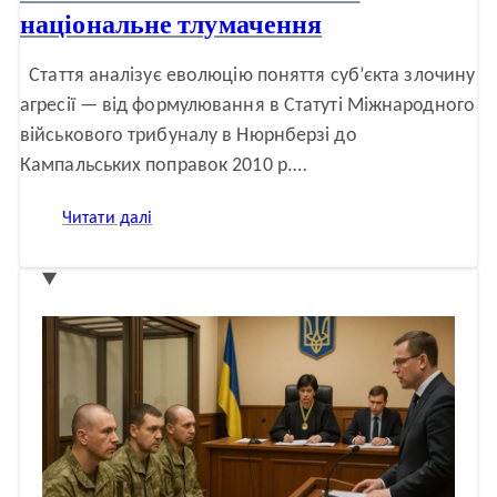
національне тлумачення
Стаття аналізує еволюцію поняття суб’єкта злочину
агресії — від формулювання в Статуті Міжнародного
військового трибуналу в Нюрнберзі до
Кампальських поправок 2010 р.…
:
Читати далі
Мазур
М.
Суб’єкт
злочину
агресії:
досвід
Нюрнберзького
трибуналу,
кампальське
визначення
та
національне
тлумачення