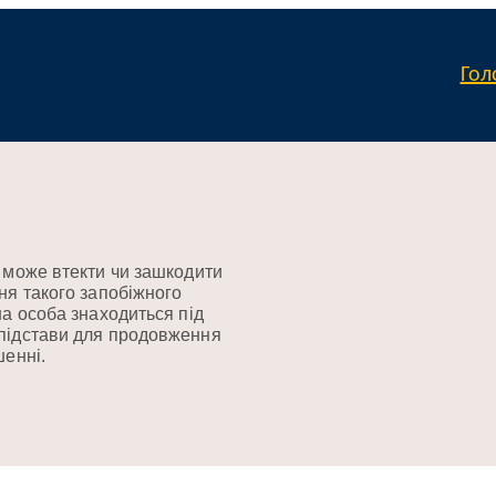
Гол
а може втекти чи зашкодити
ня такого запобіжного
на особа знаходиться під
 підстави для продовження
шенні.