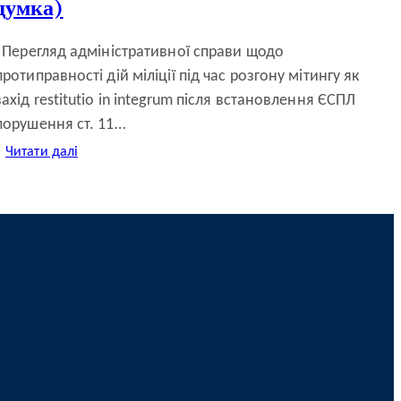
думка)
Перегляд адміністративної справи щодо
протиправності дій міліції під час розгону мітингу як
захід restitutio in integrum після встановлення ЄСПЛ
порушення ст. 11…
:
Читати далі
Свобода
мирних
зібрань:
як
виконати
рішення
рішення
ЄСПЛ?
(окрема
думка)