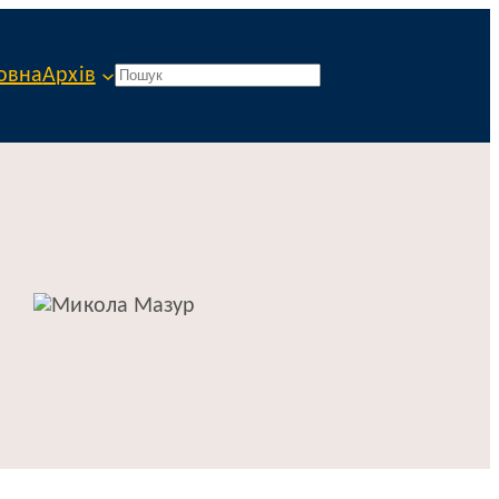
овна
Архів
Пошук