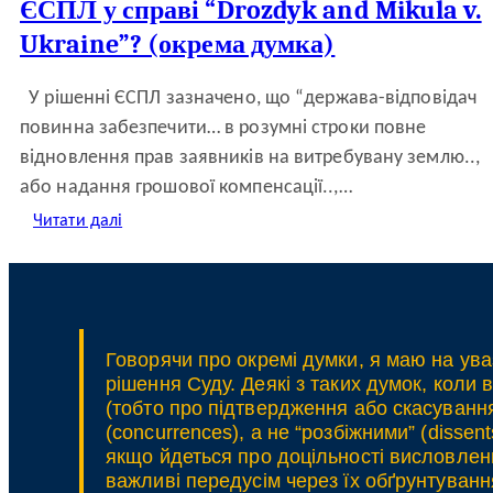
ЄСПЛ у справі “Drozdyk and Mikula v.
Ukraine”? (окрема думка)
У рішенні ЄСПЛ зазначено, що “держава-відповідач
повинна забезпечити… в розумні строки повне
відновлення прав заявників на витребувану землю..,
або надання грошової компенсації..,…
:
Читати далі
Приватна
власність
на
землі
Укрзалізниці:
як
Говорячи про окремі думки, я маю на ува
виконати
рішення Суду. Деякі з таких думок, коли 
рішення
(тобто про підтвердження або скасування
ЄСПЛ
у
(concurrences), а не “розбіжними” (dissen
справі
якщо йдеться про доцільності висловленн
“Drozdyk
важливі передусім через їх обґрунтуванн
and