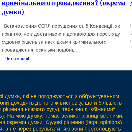
кримінального провадження? (окрема
думка)
Встановлення ЄСПЛ порушення ст. 5 Конвенції, як
правило, не є достатньою підставою для перегляду
судових рішень за наслідками кримінального
провадження, оскільки подібні…
:
Читати далі
Коли
рішення
ЄСПЛ
за
ст.
5
зі думки, які не погоджуються з обґрунтуванням
Конвенції
вони доходять до того ж висновку, що й більшість
є
 рішення нижчого суду), технічно є “збіжними”
підставою
для
ts). На мою думку, немає великої різниці між ними,
перегляду
я окремої думки. Судові рішення (legal opinions)
кримінального
я, а не через результати, які вони проголошують;
провадження?