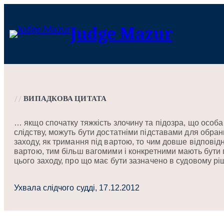
Перейти
до
Judge Mazur
вмісту
//
ВИПАДКОВА ЦИТАТА
… якщо спочатку тяжкість злочину та підозра, що особ
слідству, можуть бути достатніми підставами для обран
заходу, як тримання під вартою, то чим довше відповід
вартою, тим більш вагомими і конкретними мають бути
цього заходу, про що має бути зазначено в судовому рі
Ухвала слідчого судді, 17.12.2012