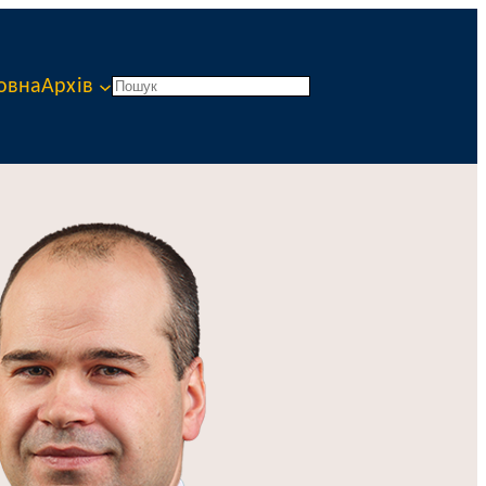
овна
Архів
Пошук