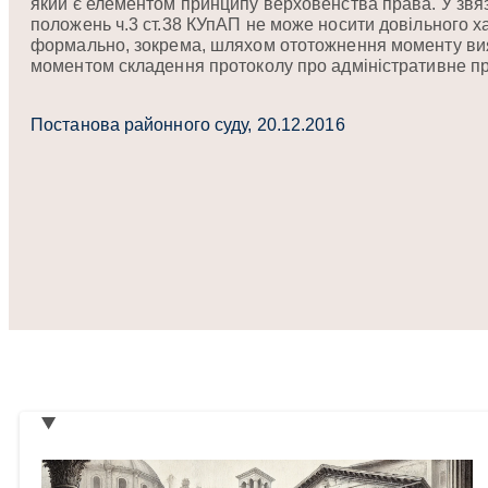
який є елементом принципу верховенства права. У звя
положень ч.3 ст.38 КУпАП не може носити довільного ха
формально, зокрема, шляхом ототожнення моменту в
моментом складення протоколу про адміністративне 
Постанова районного суду, 20.12.2016