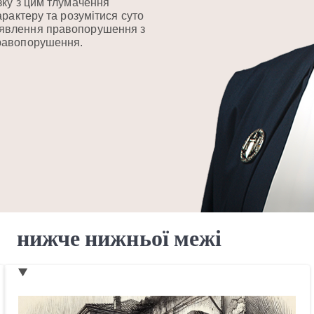
зку з цим тлумачення
рактеру та розумітися суто
иявлення правопорушення з
правопорушення.
нижче нижньої межі