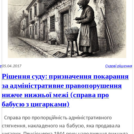
е
05.04.2017
Судові рішення
Рішення суду: призначення покарання
за адміністративне правопорушення
нижче нижньої межі (справа про
бабусю з цигарками)
Справа про пропорційність адміністративного
стягнення, накладеного на бабусю, яка продавала