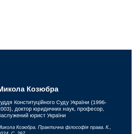
Микола Козюбра
суддя Конституційного Суду України (1996-
2003), доктор юридичних наук, професор,
Заслужений юрист України
Микола Козюбра. Практична філософія права. К.,
024, С. 297