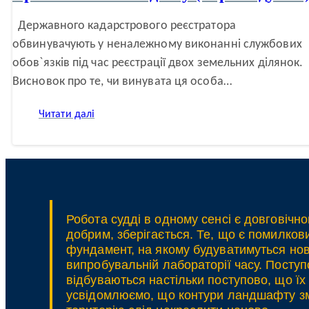
Державного кадарстрового реєстратора
обвинувачують у неналежному виконанні службових
обов`язків під час реєстрації двох земельних ділянок.
Висновок про те, чи винувата ця особа…
:
Читати далі
Передбачуваність
бланкетної
норми
Кримінального
кодексу
(окрема
думка)
Робота судді в одному сенсі є довговічно
добрим, зберігається. Те, що є помилко
фундамент, на якому будуватимуться нові
випробувальній лабораторії часу. Поступ
відбуваються настільки поступово, що ї
усвідомлюємо, що контури ландшафту змі