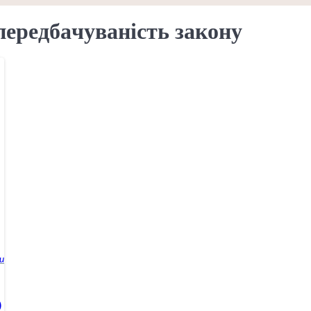
передбачуваність закону
и
)