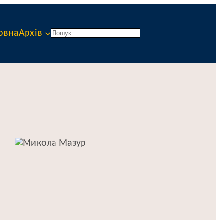
овна
Архів
Пошук