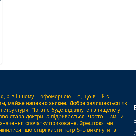
ю, а в іншому – ефемерною. Те, що в ній є
вим, майже напевно зникне. Добре залишається як
 структури. Погане буде відкинуте і знищене у
ово стара доктрина підривається. Часто ці зміни
х значення спочатку приховане. Зрештою, ми
нилися, що старі карти потрібно викинути, а
T