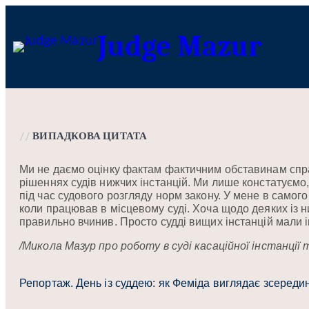
Перейти
до
Judge Mazur
вмісту
//
ВИПАДКОВА ЦИТАТА
Ми не даємо оцінку фактам фактичним обставинам спр
рішеннях судів нижчих інстанцій. Ми лише констатуємо
під час судового розгляду норм закону. У мене в самого
коли працював в місцевому суді. Хоча щодо деяких із н
правильно вчинив. Просто судді вищих інстанцій мали
/Микола Мазур про роботу в суді касаційної інстанції 
Репортаж. День із суддею: як Феміда виглядає зсередин