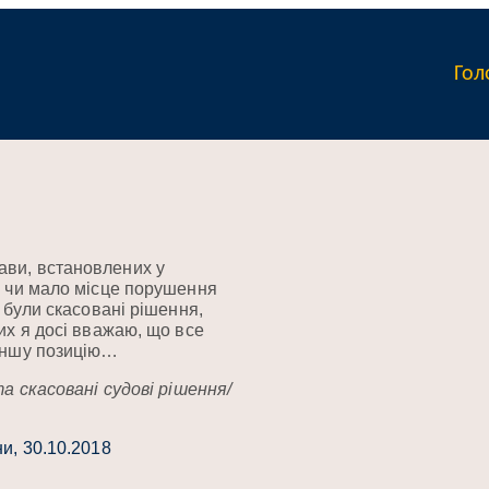
Гол
ави, встановлених у
, чи мало місце порушення
 були скасовані рішення,
их я досі вважаю, що все
 іншу позицію…
та скасовані судові рішення/
и, 30.10.2018