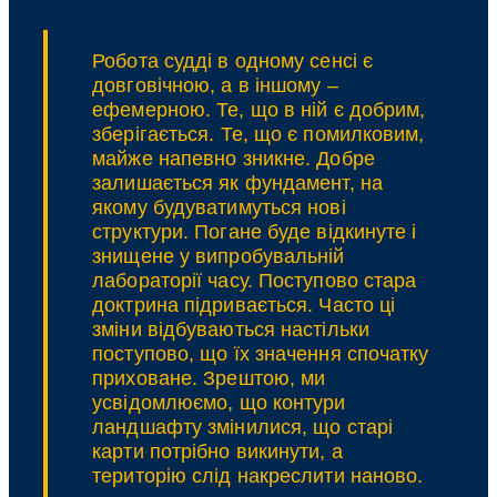
та
судового
розгляду
Робота судді в одному сенсі є
в
довговічною, а в іншому –
Україні
ефемерною. Те, що в ній є добрим,
справ
зберігається. Те, що є помилковим,
щодо
майже напевно зникне. Добре
міжнародних
залишається як фундамент, на
злочинів
якому будуватимуться нові
структури. Погане буде відкинуте і
знищене у випробувальній
лабораторії часу. Поступово стара
доктрина підривається. Часто ці
зміни відбуваються настільки
поступово, що їх значення спочатку
приховане. Зрештою, ми
усвідомлюємо, що контури
ландшафту змінилися, що старі
карти потрібно викинути, а
територію слід накреслити наново.