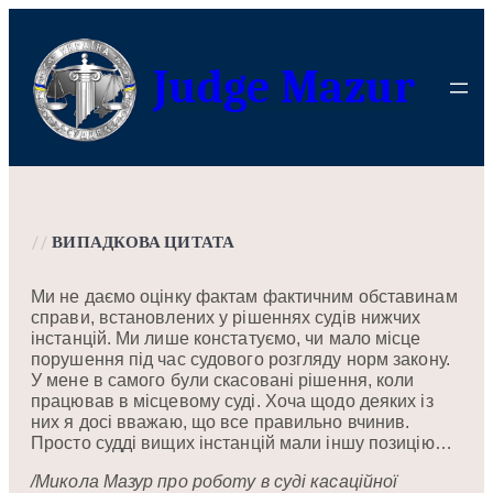
Перейти
до
Judge Mazur
вмісту
//
ВИПАДКОВА ЦИТАТА
Ми не даємо оцінку фактам фактичним обставинам
справи, встановлених у рішеннях судів нижчих
інстанцій. Ми лише констатуємо, чи мало місце
порушення під час судового розгляду норм закону.
У мене в самого були скасовані рішення, коли
працював в місцевому суді. Хоча щодо деяких із
них я досі вважаю, що все правильно вчинив.
Просто судді вищих інстанцій мали іншу позицію…
/Микола Мазур про роботу в суді касаційної