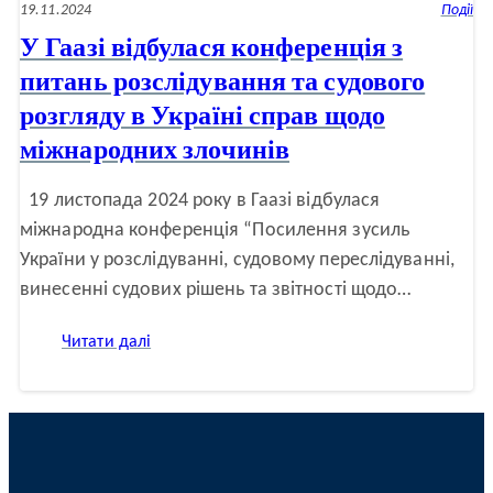
19.11.2024
Події
У Гаазі відбулася конференція з
питань розслідування та судового
розгляду в Україні справ щодо
міжнародних злочинів
19 листопада 2024 року в Гаазі відбулася
міжнародна конференція “Посилення зусиль
України у розслідуванні, судовому переслідуванні,
винесенні судових рішень та звітності щодо…
:
Читати далі
У
Гаазі
відбулася
конференція
з
питань
розслідування