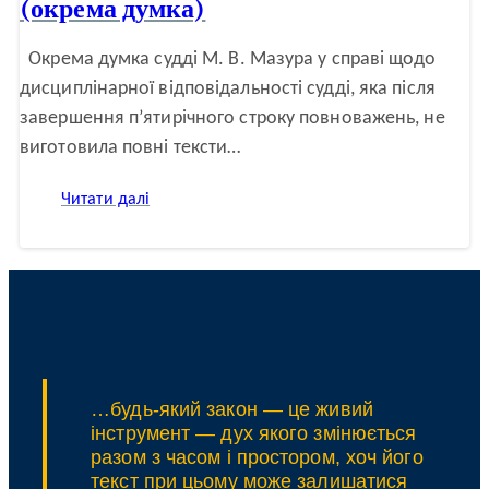
(окрема думка)
Окрема думка судді М. В. Мазура у справі щодо
дисциплінарної відповідальності судді, яка після
завершення п’ятирічного строку повноважень, не
виготовила повні тексти…
:
Читати далі
Виготовлення
вмотивованого
судового
рішення
після
завершення
п’ятирічних
повноважень
судді
(окрема
…будь-який закон — це живий
думка)
інструмент — дух якого змінюється
разом з часом і простором, хоч його
текст при цьому може залишатися