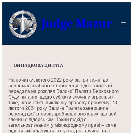
Перейти
до
Judge Mazur
вмісту
//
ВИПАДКОВА ЦИТАТА
На початку лютого 2022 року, за три тижні до
повномасштабного вторгнення, одна з колегій
передала на розгляд Великої Палати Верховного
Суду питання щодо суб’єкта злочину агресії, як
таке, що містить виключну правову проблему. 28
лютого 2024 року Велика Палата завершила
розгляд цієї справи, зробивши висновок, що цей
злочин є лідерським. Такий підхід є
загальновизнаним у міжнародному праві – саме
лідери, які планують, готують, розпочинають і