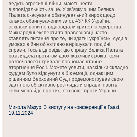
ведуть агресивні війни, мають нести
відповідальність за це. У зв’язку з цим Велика
Палата скасувала обвинувальний вирок щодо
кількох обвинувачених за ст. 437 КК України,
оскільки вони не відповідали критерію лідерства.
Міжнародні експерти та правознавці часто
ставлять питання про те, чи здатні українські суди в
умовах війни об’єктивно вирішувати подібні
справи. І ось відповідь: цю справу Велика Палата
розглядала протягом двох жахливих років, коли
розпочалося і тривало повномасштабне
вторгнення Росії. Можете уявити, наскільки складно
суддям було відсунути в бік емоції, однак цим
рішенням Верховний Суд продемонстрував свою
здатність об’єктивно розглядати справи, навіть
коли мова йде про тих, хто воює проти України.
Микола Мазур. З виступу на конференції в Гаазі,
19.11.2024