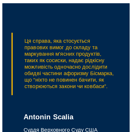
судді:
до
ЄРДР
вноситься
саме
заява
про
злочин,
Ця справа, яка стосується
а
правових вимог до складу та
не
маркування м’ясних продуктів,
будь-
таких як сосиски, надає рідкісну
яке
можливість одночасно дослідити
звернення
обидві частини афоризму Бісмарка,
що “ніхто не повинен бачити, як
створюються закони чи ковбаси”.
Antonin Scalia
Суддя Верховного Суду США