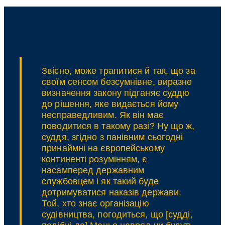
ключові
виклики
професії”
—
гостьова
лекція
у
Києво-
Звісно, може трапитися й так, що за
Могилянській
своїм сенсом безсумнівне, виразне
академії
визначення закону підганяє суддю
до рішення, яке видається йому
несправедливим. Як він має
поводитися в такому разі? Ну що ж,
суддя, згідно з панівним сьогодні
принаймні на європейському
континенті розумінням, є
насамперед державним
службовцем і як такий буде
дотримуватися наказів держави.
Той, хто знає організацію
судівництва, погодиться, що [судді,