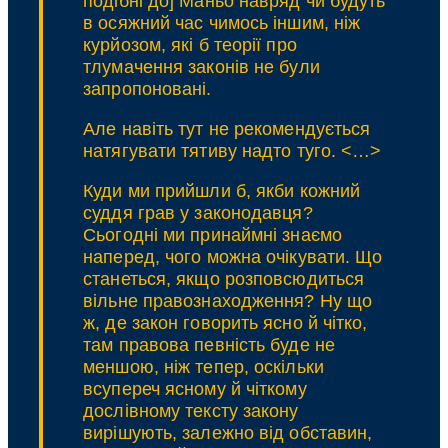
подібні до]
Маньо
навряд чи будуть
в осяжний час чимось іншим, ніж
курйозом, які б теорії про
тлумачення законів не були
запропоновані.
Але навіть тут не рекомендується
натягувати тятиву надто туго. <…>
Куди ми прийшли б, якби кожний
суддя грав у законодавця?
Сьогодні ми принаймні знаємо
наперед, чого можна очікувати. Що
станеться, якщо розповсюдиться
вільне правознаходження? Ну що
ж, де закон говорить ясно й чітко,
там правова певність буде не
меншою, ніж тепер, оскільки
всупереч ясному й чіткому
дослівному тексту закону
вирішують, залежно від обставин,