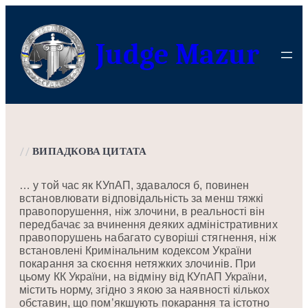
Перейти
до
Judge Mazur
вмісту
//
ВИПАДКОВА ЦИТАТА
… у той час як КУпАП, здавалося б, повинен
встановлювати відповідальність за менш тяжкі
правопорушення, ніж злочини, в реальності він
передбачає за вчинення деяких адміністративних
правопорушень набагато суворіші стягнення, ніж
встановлені Кримінальним кодексом України
покарання за скоєння нетяжких злочинів. При
цьому КК України, на відміну від КУпАП України,
містить норму, згідно з якою за наявності кількох
обставин, що пом’якшують покарання та істотно