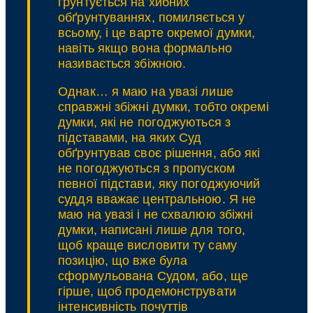
ґрунтується на хибних
обґрунтуваннях, помиляється у
всьому, і це варте окремої думки,
навіть якщо вона формально
називається збіжною.
Однак… я маю на увазі лише
справжні збіжні думки, тобто окремі
думки, які не погоджуються з
підставами, на яких Суд
обґрунтував своє рішення, або які
не погоджуються з пропуском
певної підстави, яку погоджуючий
суддя вважає центральною. Я не
маю на увазі і не схвалюю збіжні
думки, написані лише для того,
щоб краще висловити ту саму
позицію, що вже була
сформульована Судом, або, ще
гірше, щоб продемонструвати
інтенсивність почуттів