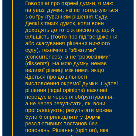
думка)
Говорячи про окремі думки, я маю
на увазі думки, які не погоджуються
з обґрунтуванням рішення Суду.
Деякі з таких думок, коли вони
доходять до того ж висновку, що й
більшість (тобто про підтвердження
або скасування рішення нижчого
суду), технічно є “збіжними”
(concurrences), а не “розбіжними”
(dissents). На мою думку, немає
великої різниці між ними, якщо
йдеться про доцільності
висловлення окремої думки. Судові
рішення (legal opinions) важливі
передусім через їх обґрунтування,
а не через результати, які вони
проголошують; результати можна
було б оприлюднити у формі
резолютивних постанов без
пояснень. Рішення (opinion), яке