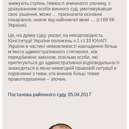
знижують ступінь тяжкості вчиненого злочину, з
урахуванням особи винного суд, умотивувавши
своє рішення, може … призначити основне
покарання, нижче від найнижчої межі … (ст.69 КК
України).
Це, на думку суду, указує на невідповідність
Конституції України положень ч.1 ст.33 КУпАП
України в частині неможливості накладення більш
м’якого адміністративного стягнення, ніж
передбачено законом, оскільки особи, які
притягуються до адміністративної відповідальності
знаходяться в явно невигідній правовій ситуації в
порівнянні з тими, хто вчинив більш тяжке
правопорушення – злочин.
Постанова районного суду, 05.04.2017