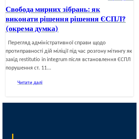
Свобода мирних зібрань: як
виконати рішення рішення ЄСПЛ?
(окрема думка)
Перегляд адміністративної справи щодо
протиправності дій міліції під час розгону мітингу як
захід restitutio in integrum після встановлення ЄСПЛ
порушення ст. 11…
:
Читати далі
Свобода
мирних
зібрань:
як
виконати
рішення
рішення
ЄСПЛ?
(окрема