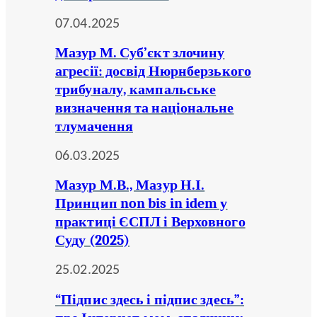
07.04.2025
Мазур М. Суб’єкт злочину
агресії: досвід Нюрнберзького
трибуналу, кампальське
визначення та національне
тлумачення
06.03.2025
Мазур М.В., Мазур Н.І.
Принцип non bis in idem у
практиці ЄСПЛ і Верховного
Суду (2025)
25.02.2025
“Підпис здесь і підпис здесь”: