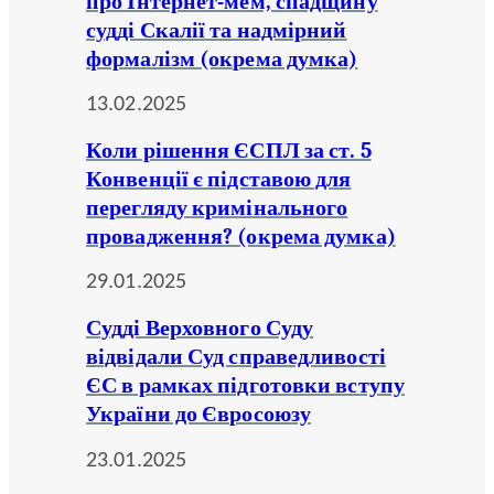
про Інтернет-мем, спадщину
судді Скалії та надмірний
формалізм (окрема думка)
13.02.2025
Коли рішення ЄСПЛ за ст. 5
Конвенції є підставою для
перегляду кримінального
провадження? (окрема думка)
29.01.2025
Судді Верховного Суду
відвідали Суд справедливості
ЄС в рамках підготовки вступу
України до Євросоюзу
23.01.2025