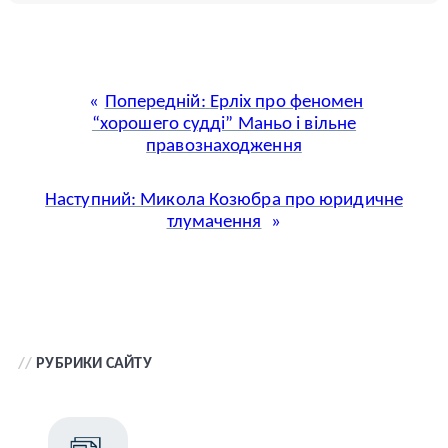
Попередній:
Ерліх про феномен
“хорошего судді” Маньо і вільне
правознаходження
Наступний:
Микола Козюбра про юридичне
тлумачення
//
РУБРИКИ САЙТУ