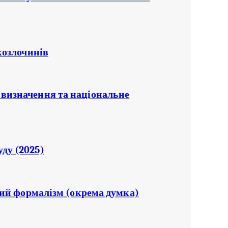
ркозлочинів
 визначення та національне
ду (2025)
рний формалізм (окрема думка)