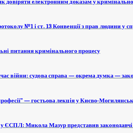
як довіряти електронним доказам у кримінально
токолу №1 і ст. 13 Конвенції з прав людини у сп
льні питання кримінального процесу
час війни: судова справа — окрема думка — зак
рофесії” — гостьова лекція у Києво-Могилянськ
у ЄСПЛ: Микола Мазур представив законодавчі 