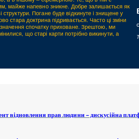
вим, майже напевно зникне. Добре залишається як
 структури. Погане буде відкинуте і знищене у
ово стара доктрина підривається. Часто ці зміни
х значення спочатку приховане. Зрештою, ми
нилися, що старі карти потрібно викинути, а
T
мент відновлення прав людини – дискусійна пл