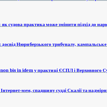
ї: як судова практика може змінити підхід до на
ї: досвід Нюрнберзького трибуналу, кампальське
non bis in idem у практиці ЄСПЛ і Верховного Су
ро Інтернет-мем, спадщину судді Скалії та надмі