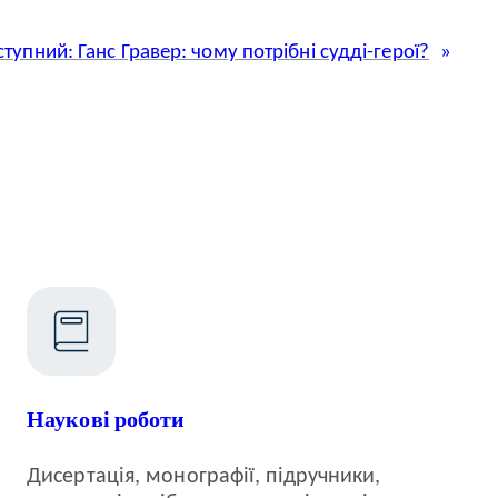
ступний:
Ганс Гравер: чому потрібні судді-герої?
Наукові роботи
Дисертація, монографії, підручники,