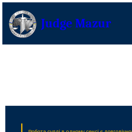
Judge Mazur
Робота судді в одному сенсі є довговічно