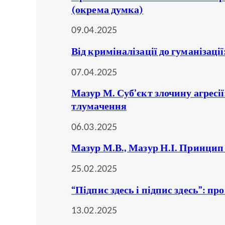
(окрема думка)
09.04.2025
Від криміналізації до гуманізаці
07.04.2025
Мазур М. Суб’єкт злочину агресі
тлумачення
06.03.2025
Мазур М.В., Мазур Н.І. Принцип 
25.02.2025
“Підпис здесь і підпис здесь”: п
13.02.2025