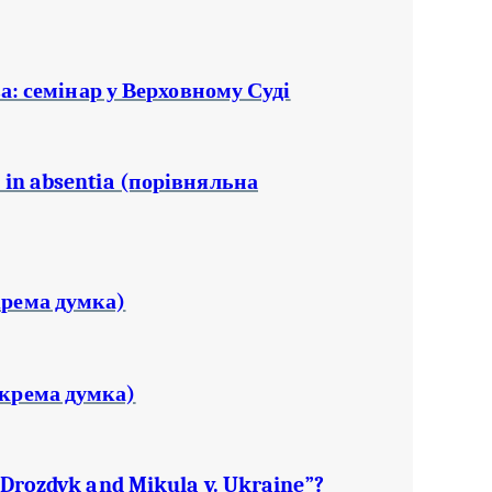
а: семінар у Верховному Суді
in absentia (порівняльна
крема думка)
окрема думка)
Drozdyk and Mikula v. Ukraine”?