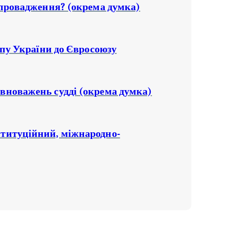
 провадження? (окрема думка)
упу України до Євросоюзу
вноважень судді (окрема думка)
ституційний, міжнародно-