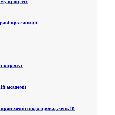
му процесі?
раві про санкції
онопроєкт
ій академії
пропозиції щодо проваджень in