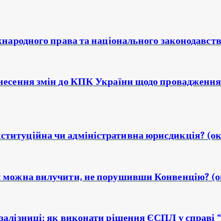
іжнародного права та національного законодавств
внесення змін до КПК України щодо провадження 
ституційна чи адміністративна юрисдикція? (о
чи можна вилучити, не порушивши Конвенцію? (
залізниці: як виконати рішення ЄСПЛ у справі “