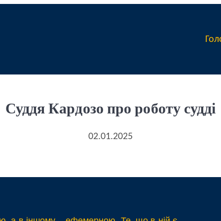
Гол
Суддя Кардозо про роботу судді
02.01.2025
ю, а в іншому – ефемерною. Те, що в ній є