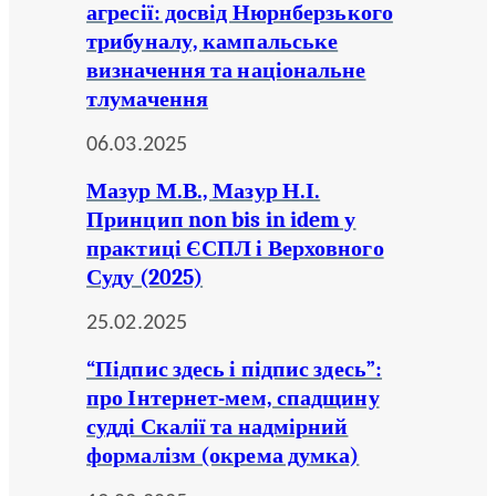
агресії: досвід Нюрнберзького
трибуналу, кампальське
визначення та національне
тлумачення
06.03.2025
Мазур М.В., Мазур Н.І.
Принцип non bis in idem у
практиці ЄСПЛ і Верховного
Суду (2025)
25.02.2025
“Підпис здесь і підпис здесь”:
про Інтернет-мем, спадщину
судді Скалії та надмірний
формалізм (окрема думка)