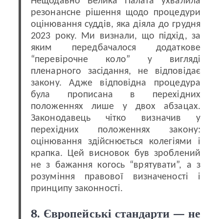
Нещодавно Велика Палата ухвалила
резонансне рішення щодо процедури
оцінювання суддів, яка діяла до грудня
2023 року. Ми визнали, що підхід, за
яким передбачалося додаткове
“перевірочне коло” у вигляді
пленарного засідання, не відповідає
закону. Адже відповідна процедура
була прописана в перехідних
положеннях лише у двох абзацах.
Законодавець чітко визначив у
перехідних положеннях закону:
оцінювання здійснюється колегіями і
крапка. Цей висновок був зроблений
не з бажання когось “врятувати”, а з
розуміння правової визначеності і
принципу законності.
8. Європейські стандарти — не