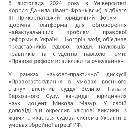
8 листопада 2024 року в Університеті
Короля Данила (Івано-Франківськ) відбувся
ІІІ Прикарпатський юридичний форум —
щорічна платформа для обговорення
найактуальніших проблем правової
реформи в Україні. Цьогоріч захід об’єднав
представників судової влади, науковців,
правників та студентів навколо теми:
«Правові реформи: виклики та очікування».
У рамках науково-практичної дискусії
«Правозастосування в умовах воєнного
стану» виступив суддя Великої Палати
Верховного Суду, кандидат юридичних
наук, доцент Микола Мазур. У своїй
доповіді він окреслив ключові виклики, з
якими стикається судова система України в
умовах збройної агресії РФ.