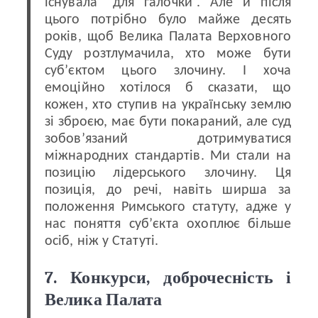
існувала “для галочки”. Але й після
цього потрібно було майже десять
років, щоб Велика Палата Верховного
Суду розтлумачила, хто може бути
суб’єктом цього злочину. І хоча
емоційно хотілося б сказати, що
кожен, хто ступив на українську землю
зі зброєю, має бути покараний, але суд
зобов’язаний дотримуватися
міжнародних стандартів. Ми стали на
позицію лідерського злочину. Ця
позиція, до речі, навіть ширша за
положення Римського статуту, адже у
нас поняття суб’єкта охоплює більше
осіб, ніж у Статуті.
7. Конкурси, доброчесність і
Велика Палата