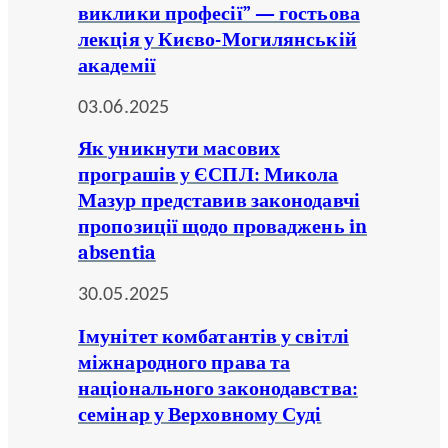
виклики професії” — гостьова
лекція у Києво-Могилянській
академії
03.06.2025
Як уникнути масових
програшів у ЄСПЛ: Микола
Мазур представив законодавчі
пропозиції щодо проваджень in
absentia
30.05.2025
Імунітет комбатантів у світлі
міжнародного права та
національного законодавства:
семінар у Верховному Суді