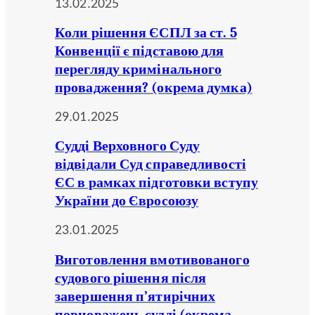
13.02.2025
Коли рішення ЄСПЛ за ст. 5
Конвенції є підставою для
перегляду кримінального
провадження? (окрема думка)
29.01.2025
Судді Верховного Суду
відвідали Суд справедливості
ЄС в рамках підготовки вступу
України до Євросоюзу
23.01.2025
Виготовлення вмотивованого
судового рішення після
завершення п’ятирічних
повноважень судді (окрема