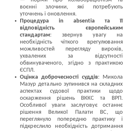
— норми про колабораціонізм та
воєнні злочини, які потребують
уточнень і оновлення.
Процедура in absentia та її
відповідність європейським
стандартам
: звернув увагу на
необхідність чіткого врегулювання
можливостей перегляду вироків,
ухвалених за відсутності
обвинуваченого, згідно з практикою
ЄСПЛ.
Оцінка доброчесності суддів
: Микола
Мазур детально зупинився на складних
аспектах судової практики щодо
оскарження рішень ВККС та ВРП.
Особливої уваги заслуговує останнє
рішення Великої Палати ВС, що
переглянуло попередню практику і
підкреслило необхідність дотримання