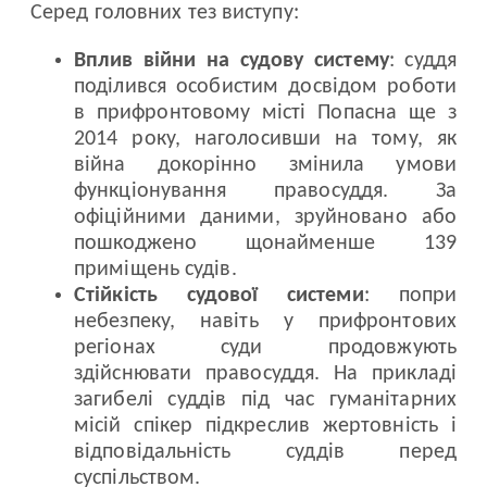
Серед головних тез виступу:
Вплив війни на судову систему
: суддя
поділився особистим досвідом роботи
в прифронтовому місті Попасна ще з
2014 року, наголосивши на тому, як
війна докорінно змінила умови
функціонування правосуддя. За
офіційними даними, зруйновано або
пошкоджено щонайменше 139
приміщень судів.
Стійкість судової системи
: попри
небезпеку, навіть у прифронтових
регіонах суди продовжують
здійснювати правосуддя. На прикладі
загибелі суддів під час гуманітарних
місій спікер підкреслив жертовність і
відповідальність суддів перед
суспільством.